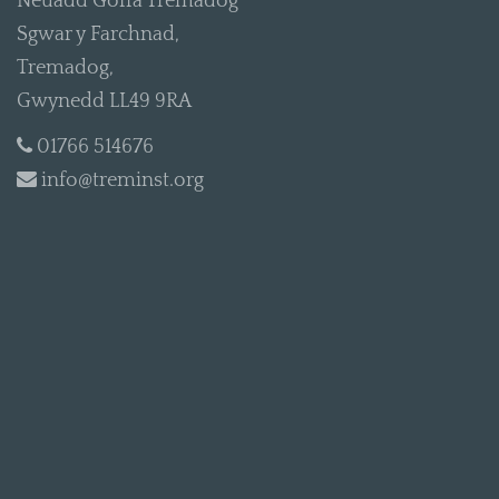
Neuadd Goffa Tremadog
Sgwar y Farchnad,
Tremadog,
Gwynedd LL49 9RA
01766 514676
info@treminst.org