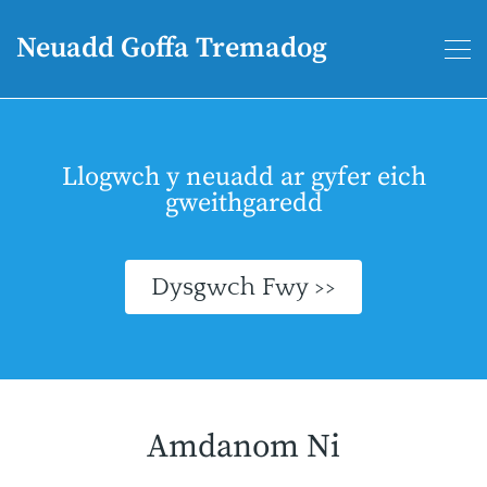
Neuadd Goffa Tremadog
Llogwch y neuadd ar gyfer eich
gweithgaredd
Dysgwch Fwy >>
Amdanom Ni