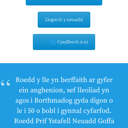
Llogwch y neuadd
Cysylltwch â ni
Roedd y lle yn berffaith ar gyfer
ein anghenion, sef lleoliad yn
agos i Borthmadog gyda digon o
le i 50 o bobl i gynnal cyfarfod.
Roedd Prif Ystafell Neuadd Goffa