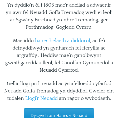
Yn dyddio’n ôl i 1805 mae’r adeilad a adwaenir
yn awr fel Neuadd Goffa Tremadog wedi ei leoli
ar Sgwâr y Farchnad yn nhre Tremadog, ger
Porthmadog, Gogledd Cymru.
Mae iddo
hanes helaeth a diddorol
, ac fe’i
defnyddiwyd yn gynharach fel fferyllfa ac
argraffdy . Heddiw mae’n ganolbwynt
gweithgareddau lleol, fel Canolfan Gymunedol a
Neuadd Gyfarfod.
Gellir llogi prif neuadd ac ystafelloedd cyfarfod
Neuadd Goffa Tremadog yn ddyddiol. Gweler ein
tudalen
Llogi’r Neuadd
am ragor o wybodaeth.
Dysgwch am Hanes y Neuadd