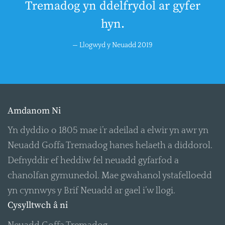
Tremadog yn ddelfrydol ar gyfer
hyn.
Llogwyd y Neuadd 2019
Amdanom Ni
Yn dyddio o 1805 mae i’r adeilad a elwir yn awr yn
Neuadd Goffa Tremadog hanes helaeth a diddorol.
Defnyddir ef heddiw fel neuadd gyfarfod a
chanolfan gymunedol. Mae gwahanol ystafelloedd
yn cynnwys y Brif Neuadd ar gael i’w llogi.
Cysylltwch â ni